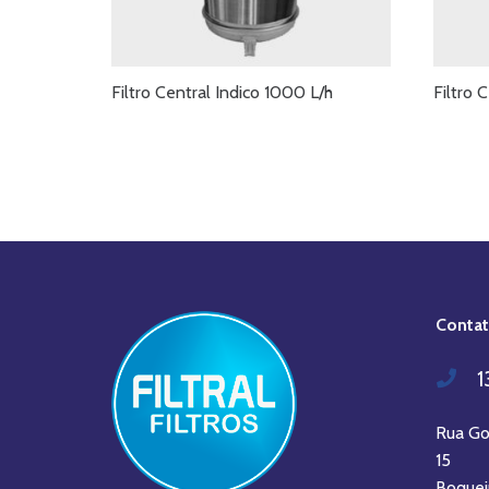
Filtro Central Indico 1000 L/h
Filtro 
Conta
1
Rua Go
15
Boquei